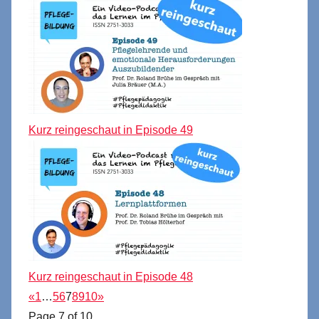
Kurz reingeschaut in Episode 49
Kurz reingeschaut in Episode 48
«
1
…
5
6
7
8
9
10
»
Page 7 of 10