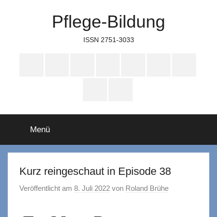
Zum
Pflege-Bildung
Inhalt
springen
ISSN 2751-3033
Apple
Instagram
Mastodon
Twitter
Facebook
YouTube
TikTok
Podcasts
WhatsApp
RSS
Menü
Kurz reingeschaut in Episode 38
Veröffentlicht am
8. Juli 2022
von
Roland Brühe