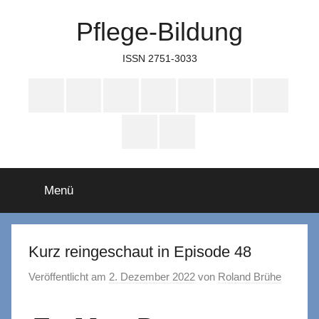
Zum
Pflege-Bildung
Inhalt
springen
ISSN 2751-3033
Apple
Instagram
Mastodon
Twitter
Facebook
YouTube
TikTok
Podcasts
WhatsApp
RSS
Menü
Kurz reingeschaut in Episode 48
Veröffentlicht am
2. Dezember 2022
von
Roland Brühe