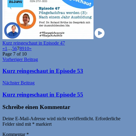
Kurz reingeschaut in Episode 47
«
1
…
5
6
7
8
9
10
»
Page 7 of 10
Beitragsnavigation
Vorheriger Beitrag
Kurz reingeschaut in Episode 53
Nächster Beitrag
Kurz reingeschaut in Episode 55
Schreibe einen Kommentar
Deine E-Mail-Adresse wird nicht veröffentlicht.
Erforderliche
Felder sind mit
*
markiert
Kommentar
*