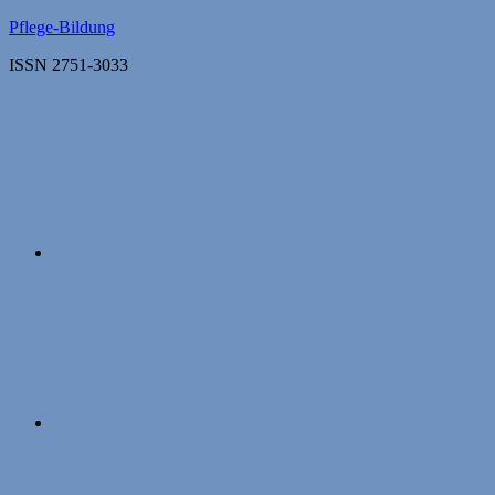
Zum
Pflege-Bildung
Inhalt
ISSN 2751-3033
springen
Apple
Podcasts
Instagram
Mastodon