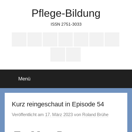
Zum
Pflege-Bildung
Inhalt
springen
ISSN 2751-3033
Apple
Instagram
Mastodon
Twitter
Facebook
YouTube
TikTok
Podcasts
WhatsApp
RSS
Menü
Kurz reingeschaut in Episode 54
Veröffentlicht am
17. März 2023
von
Roland Brühe