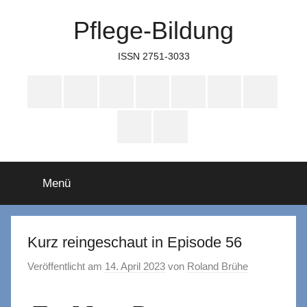
Zum
Pflege-Bildung
Inhalt
springen
ISSN 2751-3033
Apple
Instagram
Mastodon
Twitter
Facebook
YouTube
TikTok
Podcasts
WhatsApp
RSS
Menü
Kurz reingeschaut in Episode 56
Veröffentlicht am
14. April 2023
von
Roland Brühe