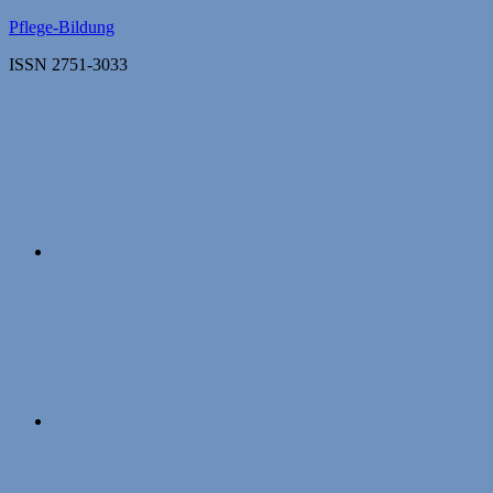
Zum
Pflege-Bildung
Inhalt
ISSN 2751-3033
springen
Apple
Podcasts
Instagram
Mastodon