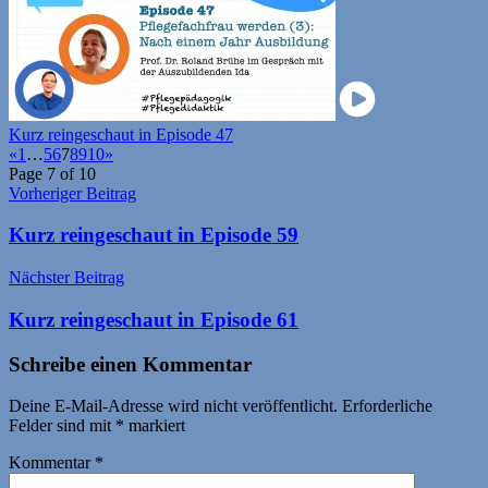
Kurz reingeschaut in Episode 47
«
1
…
5
6
7
8
9
10
»
Page 7 of 10
Beitragsnavigation
Vorheriger Beitrag
Kurz reingeschaut in Episode 59
Nächster Beitrag
Kurz reingeschaut in Episode 61
Schreibe einen Kommentar
Deine E-Mail-Adresse wird nicht veröffentlicht.
Erforderliche
Felder sind mit
*
markiert
Kommentar
*