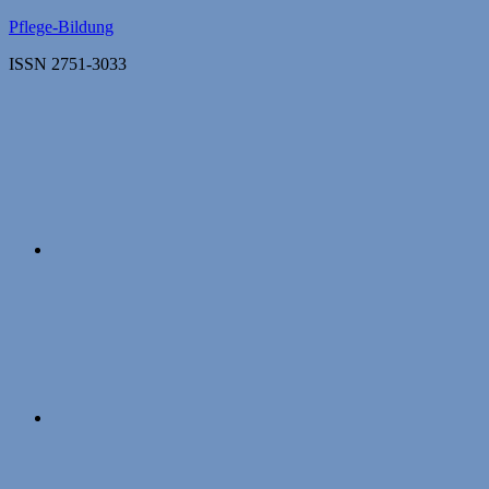
Zum
Pflege-Bildung
Inhalt
ISSN 2751-3033
springen
Apple
Podcasts
Instagram
Mastodon