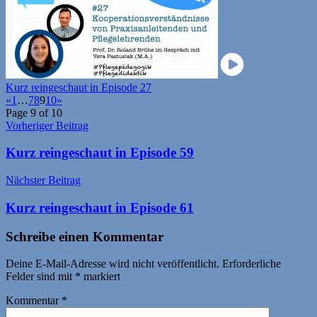
Kurz reingeschaut in Episode 27
«
1
…
7
8
9
10
»
Page 9 of 10
Beitragsnavigation
Vorheriger Beitrag
Kurz reingeschaut in Episode 59
Nächster Beitrag
Kurz reingeschaut in Episode 61
Schreibe einen Kommentar
Deine E-Mail-Adresse wird nicht veröffentlicht.
Erforderliche
Felder sind mit
*
markiert
Kommentar
*