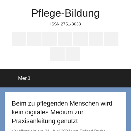
Zum
Pflege-Bildung
Inhalt
springen
ISSN 2751-3033
Apple
Instagram
Mastodon
Twitter
Facebook
YouTube
TikTok
Podcasts
WhatsApp
RSS
Menü
Beim zu pflegenden Menschen wird
kein digitales Medium zur
Praxisanleitung genutzt