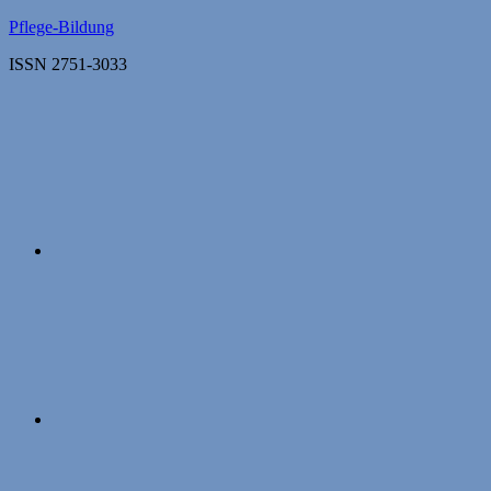
Zum
Pflege-Bildung
Inhalt
ISSN 2751-3033
springen
Apple
Podcasts
Instagram
Mastodon