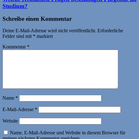
Studium?
Schreibe einen Kommentar
Deine E-Mail-Adresse wird nicht veröffentlicht.
Erforderliche
Felder sind mit
*
markiert
Kommentar
*
Name
*
E-Mail-Adresse
*
Website
Name, E-Mail-Adresse und Website in diesem Browser für
meinen nächsten Kommentar speichern.