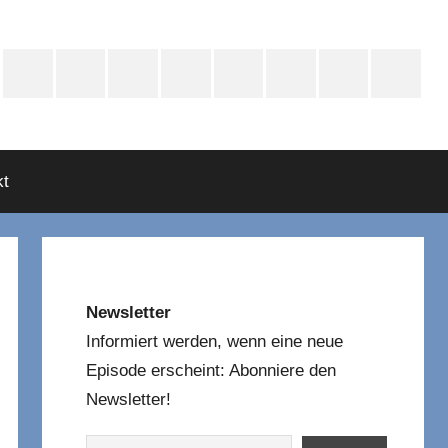
e
Instagram
Mastodon
Twitter
Facebook
YouTube
TikTok
WhatsApp
RSS
asts
t
Newsletter
Informiert werden, wenn eine neue
Episode erscheint: Abonniere den
Newsletter!