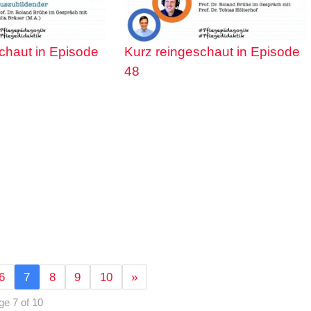
chaut in Episode
Kurz reingeschaut in Episode
48
6
7
8
9
10
»
ge 7 of 10