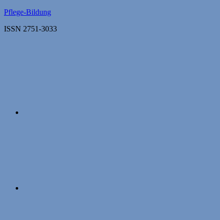
Zum
Pflege-Bildung
Inhalt
ISSN 2751-3033
springen
Apple
Podcasts
Instagram
Mastodon