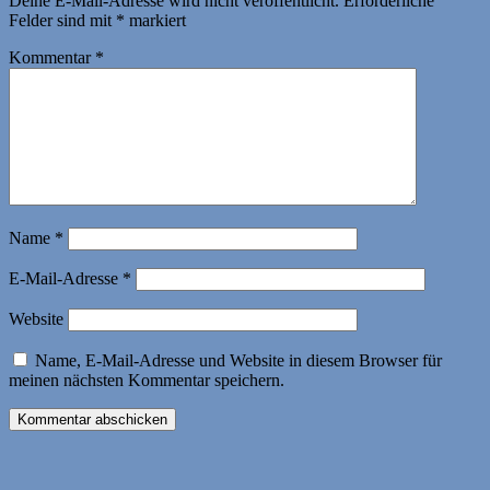
Deine E-Mail-Adresse wird nicht veröffentlicht.
Erforderliche
Felder sind mit
*
markiert
Kommentar
*
Name
*
E-Mail-Adresse
*
Website
Name, E-Mail-Adresse und Website in diesem Browser für
meinen nächsten Kommentar speichern.