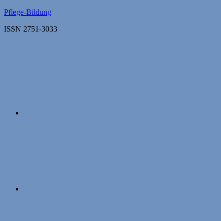
Zum
Pflege-Bildung
Inhalt
ISSN 2751-3033
springen
Apple
Podcasts
Instagram
Mastodon