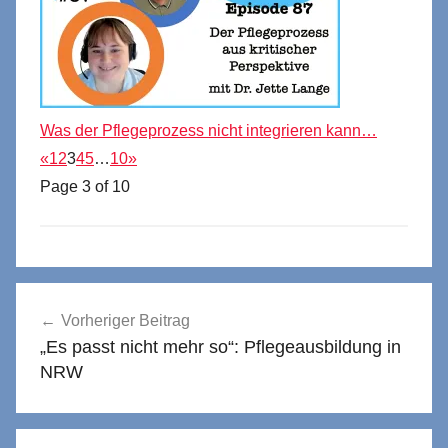
Was der Pflegeprozess nicht integrieren kann…
«
1
2
3
4
5
…
10
»
Page 3 of 10
Beitragsnavigation
Vorheriger Beitrag
„Es passt nicht mehr so“: Pflegeausbildung in
NRW