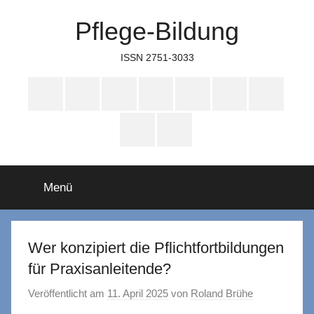
Zum
Pflege-Bildung
Inhalt
springen
ISSN 2751-3033
Apple
Instagram
Mastodon
Twitter
Facebook
YouTube
TikTok
Podcasts
WhatsApp
RSS
Menü
Wer konzipiert die Pflichtfortbildungen
für Praxisanleitende?
Veröffentlicht am
11. April 2025
von
Roland Brühe