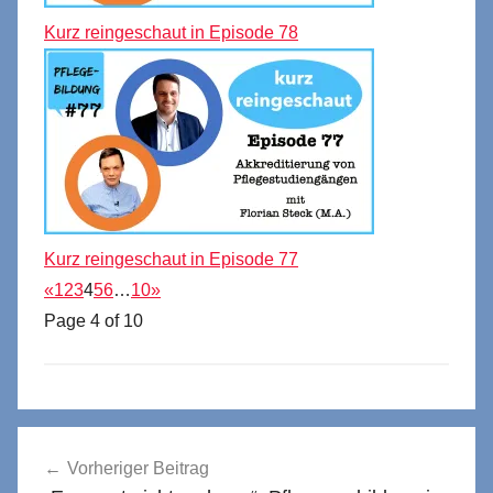
Kurz reingeschaut in Episode 78
Kurz reingeschaut in Episode 77
«
1
2
3
4
5
6
…
10
»
Page 4 of 10
Beitragsnavigation
Vorheriger Beitrag