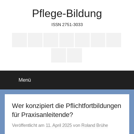
Zum
Pflege-Bildung
Inhalt
springen
ISSN 2751-3033
Apple
Instagram
Mastodon
Twitter
Facebook
YouTube
TikTok
Podcasts
WhatsApp
RSS
Menü
Wer konzipiert die Pflichtfortbildungen
für Praxisanleitende?
Veröffentlicht am
11. April 2025
von
Roland Brühe