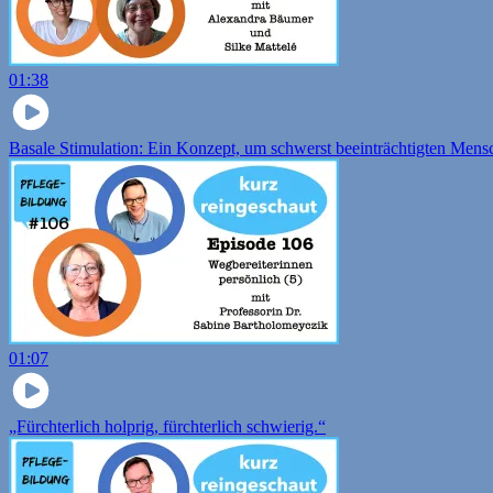
01:38
Basale Stimulation: Ein Konzept, um schwerst beeinträchtigten Men
01:07
„Fürchterlich holprig, fürchterlich schwierig.“