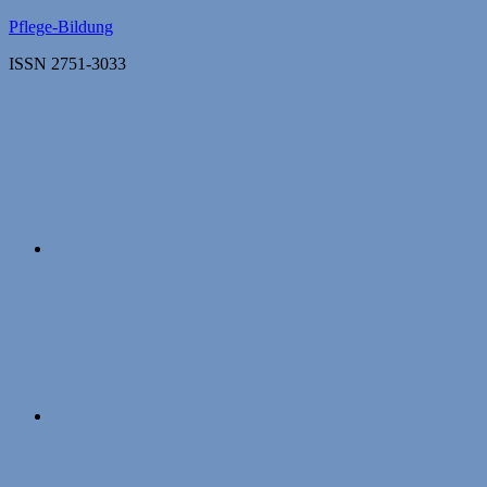
Zum
Pflege-Bildung
Inhalt
ISSN 2751-3033
springen
Apple
Podcasts
Instagram
Mastodon