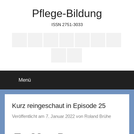
Zum
Pflege-Bildung
Inhalt
springen
ISSN 2751-3033
Apple
Instagram
Mastodon
Twitter
Facebook
YouTube
TikTok
Podcasts
WhatsApp
RSS
Menü
Kurz reingeschaut in Episode 25
Veröffentlicht am
7. Januar 2022
von
Roland Brühe