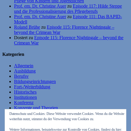
Pflege von Kindern und Jugendlichen
Prof. em. Dr. Christine Auer
zu
Episode 117: Hilde Steppe
und die Professionalisierung des Pflegeberufs
Prof. em. Dr. Christine Auer
zu
Episode 111: Das BAPID-
Modell
Roland Brühe
zu
Episode 115: Florence Nightingale –
beyond the Crimean War
Dostert
zu
Episode 115: Florence Nightingale – beyond the
Crimean War
Kategorien
Allgemein
Ausbildung
Berufsv
Bildungseinrichtungen
Fort-/Weiterbildung
Historisches
Institutionen
Konferenz
Konzepte und Theorien
Lehrende
Datenschutz und Cookies: Diese Website verwendet Cookies. Wenn du die Website
Lernende
weiterhin nutzt, stimmst du der Verwendung von Cookies zu.
Studium
Weitere Informationen, beispielsweise zur Kontrolle von Cookies, findest du hier: