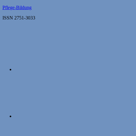
Zum
Pflege-Bildung
Inhalt
ISSN 2751-3033
springen
Apple
Podcasts
Instagram
Mastodon