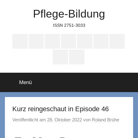
Zum
Pflege-Bildung
Inhalt
springen
ISSN 2751-3033
Apple
Instagram
Mastodon
Twitter
Facebook
YouTube
TikTok
Podcasts
WhatsApp
RSS
Menü
Kurz reingeschaut in Episode 46
Veröffentlicht am
28. Oktober 2022
von
Roland Brühe