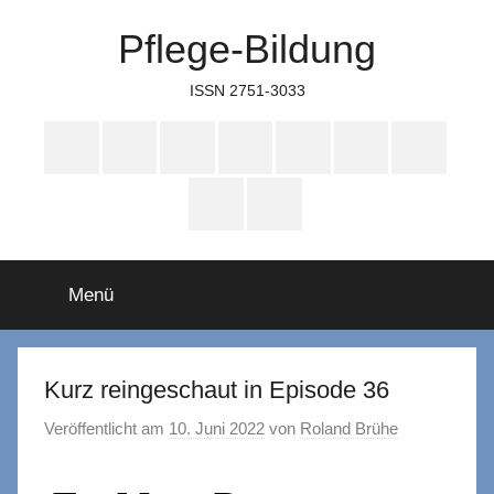
Zum
Pflege-Bildung
Inhalt
springen
ISSN 2751-3033
Apple
Instagram
Mastodon
Twitter
Facebook
YouTube
TikTok
Podcasts
WhatsApp
RSS
Menü
Kurz reingeschaut in Episode 36
Veröffentlicht am
10. Juni 2022
von
Roland Brühe