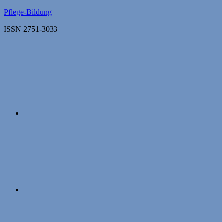
Zum
Pflege-Bildung
Inhalt
ISSN 2751-3033
springen
Apple
Podcasts
Instagram
Mastodon