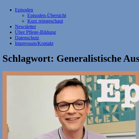
Episoden
Episoden-Übersicht
Kurz reingeschaut
Newsletter
Über Pflege-Bildung
Datenschutz
Impressum/Kontakt
Schlagwort:
Generalistische Au